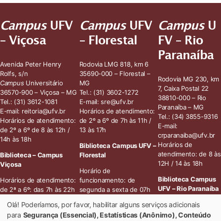
Campus
UFV
Campus
UFV
Campus
U
– Viçosa
– Florestal
FV – Rio
Paranaíba
Avenida Peter Henry
Rodovia LMG 818, km 6
Rolfs, s/n
35690-000 – Florestal –
Rodovia MG 230, km
Campus
Universitário
MG
7, Caixa Postal 22
36570-900 – Viçosa – MG
Tel.: (31) 3602-1272
38810-000 – Rio
Tel.: (31) 3612-1081
E-mail: sre@ufv.br
Paranaíba – MG
E-mail: reitoria@ufv.br
Horários de atendimento:
Tel.: (34)
3855-9316
Horários de atendimento:
de 2º a 6º de 7h às 11h /
E-mail:
de 2º a 6º de 8 às 12h /
13 às 17h
crparanaiba@ufv.br
14h às 18h
Horários de
Biblioteca
Campus UFV –
atendimento: de 8 às
Biblioteca
– Campus
Florestal
12H / 14 às 18h
Viçosa
Horário de
Biblioteca Campus
Horários de atendimento:
funcionamento: de
UFV – Rio Paranaíba
de 2ª a 6º: das 7h às 22h
segunda a sexta de 07h
Sábados letivos: das 7h às
às 22h30min
Olá! Poderíamos, por favor, habilitar alguns serviços adicionais
Horário de
13h
atendimento: de
para
Segurança (Essencial), Estatísticas (Anônimo), Conteúdo
Durante férias escolares e