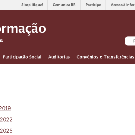
Simplifique!
Comunica BR
Participe
Acesso à info
ormação
sa
Participação Social
Auditorias
Convênios e Transferências
 2019
 2022
 2025